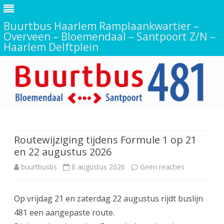
Buurtbus Haarlem Ramplaankwartier –
Overveen – Bloemendaal – Santpoort Z/N –
Haarlem Delftplein
Ga
direct
naar
de
Routewijziging tijdens Formule 1 op 21
inhoud
en 22 augustus 2026
op
buurtbusbs
8 augustus 2026
Geen reacties
Routewijzig
Op vrijdag 21 en zaterdag 22 augustus rijdt buslijn
tijdens
481 een aangepaste route.
Formule