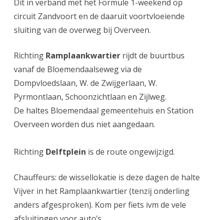
Dit in verband met het Formule 1-weekend op
1
circuit Zandvoort en de daaruit voortvloeiende
sluiting van de overweg bij Overveen.
op
21
Richting
Ramplaankwartier
rijdt de buurtbus
en
vanaf de Bloemendaalseweg
via de
22
Dompvloedslaan, W. de Zwijgerlaan, W.
Pyrmontlaan, Schoonzichtlaan en Zijlweg.
augustus
De haltes
Bloemendaal gemeentehuis en Station
2026
Overveen worden dus niet aangedaan.
Richting
Delftplein
is de route ongewijzigd
.
Chauffeurs: de wissellokatie is deze dagen de halte
Vijver in het Ramplaankwartier (tenzij onderling
anders afgesproken). Kom per fiets ivm de vele
afsluitingen voor auto’s.