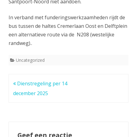
Santpoort-Noord niet aandoen.
2026
In verband met funderingswerkzaamheden rijdt de
omleiding:
bus tussen de haltes Cremerlaan Oost en Delftplein
geen
een alternatieve route via de N208 (westelijke
halte
randweg)..
Hagelingerweg
Uncategorized
Bericht
Dienstregeling per 14
navigatie
december 2025
Geef een reactie