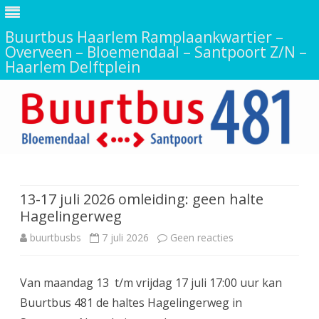
Buurtbus Haarlem Ramplaankwartier –
Overveen – Bloemendaal – Santpoort Z/N –
Haarlem Delftplein
Ga
direct
naar
de
13-17 juli 2026 omleiding: geen halte
inhoud
Hagelingerweg
op
buurtbusbs
7 juli 2026
Geen reacties
13-
Van maandag 13 t/m vrijdag 17 juli 17:00 uur kan
17
Buurtbus 481 de haltes Hagelingerweg in
juli