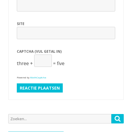
SITE
CAPTCHA (VUL GETAL IN)
three +
= five
Powered by
MathCaptcha
Zoeken
Zoek
naar: